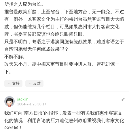
所指之人应为台长。
推普是政策所趋，上至省台，下至地方台，无一能免。不过
有一例外，以客家文化为主打的梅州台虽然客语节目大大缩
减，但仍能维持几个栏目，可见如果惠州市大打客家文化
牌，省委宣传部应该也会睁只眼闭只眼。
只是不明白，粤语之于港澳同胞有统战效果，难道客语之于
台湾同胞就无任何统战效果吗？
不解不解。
改天朱小丹、胡中梅来审节目时要冲进人群、冒死进谏一
下。
支持
反对
jackijn
#
13
2004-7-1 23:30:17
我们可向“南方日报”的报邗，发表一些有关我们惠州客家文
化的情况，利用言论的压力迫使惠州政府重视我们客家文化
的发展！