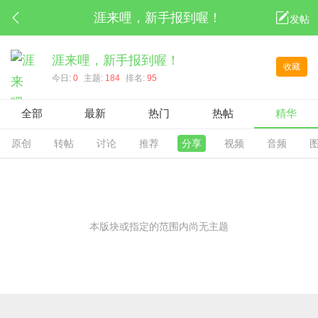
涯来哩，新手报到喔！
发帖
涯来哩，新手报到喔！
收藏
今日:
0
主题:
184
排名:
95
全部
最新
热门
热帖
精华
原创
转帖
讨论
推荐
分享
视频
音频
本版块或指定的范围内尚无主题