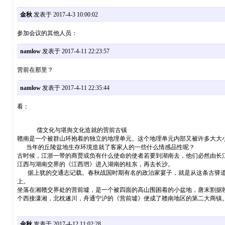
金秋
发表于 2017-4-3 10:00:02
参加会议的其他人员：
namlow
发表于 2017-4-11 22:23:57
营前在那里？
namlow
发表于 2017-4-11 22:35:44
看：
儒文化与堪舆文化造就的营前古镇
赣南是一个被群山环抱着的独立的地理单元。这个地理单元内部又被许多大大
当年的丘陵盆地生存环境造就了客家人的一些什么情感品性呢？
古时候，江浙一带的商贾或负有什么使命的使者若要到湖南去，他们必然由长
江西与湖南交界的《江西垇》进入湖南的桂东，再去长沙。
据上犹的交通志记载。春秋战国时期有名的政治家宴子，就是从这条古驿道前
上。
坐落在湘赣交界处的营前墟，是一个被四面的高山围困着的小盆地，唐末割据
个西接潇湘，北枕遂川，舟通宁沪的《营前墟》便成了赣南地区的第二大商镇。
金秋
发表于 2017-4-12 11:02:28