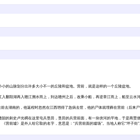
小小的山脉划分出许多大小不一的丘陵和盆地。营前，就是这样的一个丘陵盆地。
江入鄱阳湖再入赣江溯水而上，到达赣州之后，改乘小船，再逆章江而上，船至云水
去湖南的，他返程时忽然在江西垇得了急病去世，他的尸体就埋葬在营前（后来尸骨
赣韶的刺史卢光稠在这里屯兵垦田，垦田的兵营前面，有一块傍河的平地，于是商贾
《营前墟》是外人给它取的名字，意思是：“兵营前面的墟场”。当地人称它“坪子街