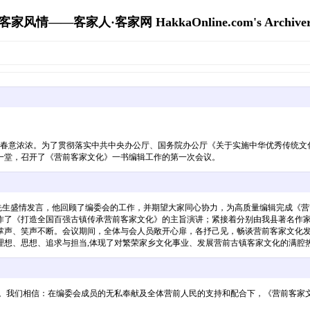
客家风情——客家人·客家网 HakkaOnline.com's Archive
照，春意浓浓。为了贯彻落实中共中央办公厅、国务院办公厅《关于实施中华优秀传统
一堂，召开了《营前客家文化》一书编辑工作的第一次会议。
生盛情发言，他回顾了编委会的工作，并期望大家同心协力，为高质量编辑完成《营
作了《打造全国百强古镇传承营前客家文化》的主旨演讲；紧接着分别由我县著名作
,掌声、笑声不断。会议期间，全体与会人员敞开心扉，各抒己见，畅谈营前客家文化
理想、思想、追求与担当,体现了对繁荣家乡文化事业、发展营前古镇客家文化的满腔
煌。我们相信：在编委会成员的无私奉献及全体营前人民的支持和配合下，《营前客