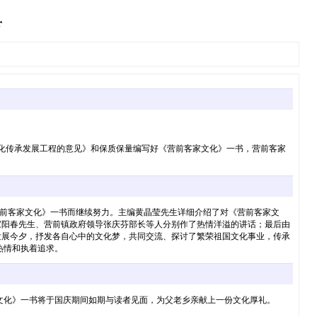
r
文化传承发展工程的意见》和保质保量编写好《营前客家文化》一书，营前客家
前客家文化》一书而继续努力。主编黄晶莹先生详细介绍了对《营前客家文
家阳春先生、营前镇政府领导张庆芬部长等人分别作了热情洋溢的讲话；最后由
发展今夕，抒发各自心中的文化梦，共同交流、探讨了繁荣祖国文化事业，传承
热情和执着追求。
家文化》一书将于国庆期间如期与读者见面，为父老乡亲献上一份文化厚礼。