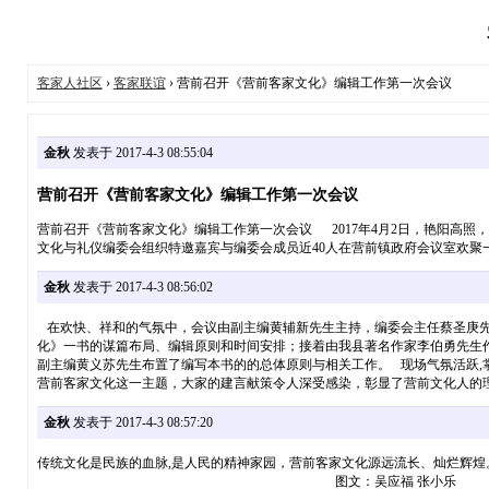
客家人社区
›
客家联谊
› 营前召开《营前客家文化》编辑工作第一次会议
金秋
发表于 2017-4-3 08:55:04
营前召开《营前客家文化》编辑工作第一次会议
营前召开《营前客家文化》编辑工作第一次会议 2017年4月2日，艳阳高
文化与礼仪编委会组织特邀嘉宾与编委会成员近40人在营前镇政府会议室欢聚
金秋
发表于 2017-4-3 08:56:02
在欢快、祥和的气氛中，会议由副主编黄辅新先生主持，编委会主任蔡圣庚先
化》一书的谋篇布局、编辑原则和时间安排；接着由我县著名作家李伯勇先生
副主编黄义苏先生布置了编写本书的的总体原则与相关工作。 现场气氛活跃
营前客家文化这一主题，大家的建言献策令人深受感染，彰显了营前文化人的
金秋
发表于 2017-4-3 08:57:20
传统文化是民族的血脉,是人民的精神家园，营前客家文化源远流长、灿烂辉
图文：吴应福 张小乐