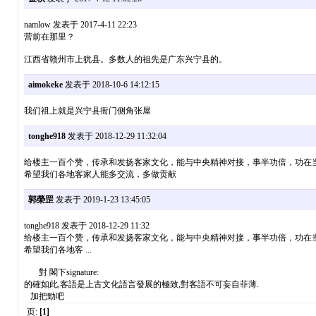
namlow 发表于 2017-4-11 22:23
营前在那里？
江西省赣州市上犹县。多数人的祖先是广东兴宁县的。
aimokeke
发表于 2018-10-6 14:12:15
我们祖上就是兴宁县衙门侧角张屋
tonghe918
发表于 2018-12-29 11:32:04
给楼主一百个赞，传承和发扬客家文化，能与中央精神对接，事半功倍，功在
希望我们各地客家人能多交流，多做贡献
郭榮罡
发表于 2019-1-23 13:45:05
tonghe918 发表于 2018-12-29 11:32
给楼主一百个赞，传承和发扬客家文化，能与中央精神对接，事半功倍，功在
希望我们各地客 ...
對 閣下signature:
的確如此,客語是上古文化語言發展的極致,對客語不可妄自菲薄.
加把勁吧
页:
[1]