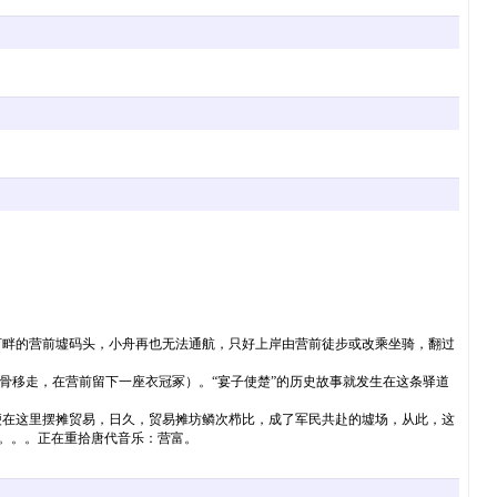
河畔的营前墟码头，小舟再也无法通航，只好上岸由营前徒步或改乘坐骑，翻过
移走，在营前留下一座衣冠冢）。“宴子使楚”的历史故事就发生在这条驿道
便在这里摆摊贸易，日久，贸易摊坊鳞次栉比，成了军民共赴的墟场，从此，这
”。。。正在重拾唐代音乐：营富。