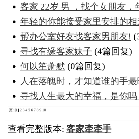
客家 22岁 男 ，找个女朋友，年
年轻的你能接受家里安排的相
帮办公室好友找客家男朋友!
(
寻找有缘客家妹子
(4篇回复)
何以笙萧默
(0篇回复)
人在落魄时，才知道谁的手最
寻找人生最大的幸福，是你吗
页:
[1]
2
3
4
5
6
7
8
9
10
查看完整版本:
客家牵牵手