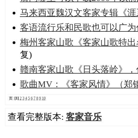
马来西亚魏汉文客家专辑《涯
客语流行乐和民歌也可以广为
梅州客家山歌《客家山歌特出
复)
赣南客家山歌《日头落岭》，
歌曲MV：《客家风情》（郑
页:
[1]
2
3
4
5
6
7
8
9
10
查看完整版本:
客家音乐