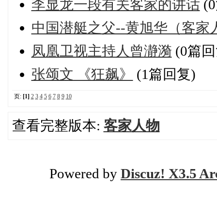
李显龙一段有关客家的讲话
(
中国潜艇之父--黄旭华（客家
凤凰卫视主持人曾瀞漪
(0篇回
张颂文 《狂飙》
(1篇回复)
页:
[1]
2
3
4
5
6
7
8
9
10
查看完整版本:
客家人物
Powered by
Discuz! X3.5 Ar